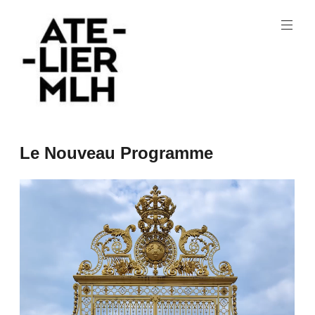
Aller
au
contenu
principal
Architecture
Atelier
Le Nouveau Programme
MLH