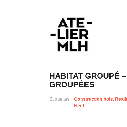
Aller
au
contenu
principal
Architecture
Atelier
MLH
HABITAT GROUPÉ –
GROUPÉES
Étiquettes
Construction bois
,
Réali
Neuf